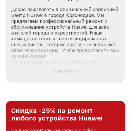
Добро пожаловать в официальный сервисный
центр Huawei в городе Краснодаре. Мы
предлагаем профессиональный ремонт и
обслуживание устройств Huawei для всех
жителей города и окрестностей. Наша
команда состоит из сертифицированных
специалистов, которые постоянно повышают
свою квалификацию, чтобы предоставить вам
лучший сервис.
Миссия нашего центра — обеспечить
качественный и доступный ремонт для
Развернуть
каждого пользователя продукции Huawei, вне
зависимости от сложности поломки. Мы
стремимся к тому, чтобы каждый клиент был
удовлетворен скоростью и качеством
предоставляемых услуг. Наша цель — стать
лучшим сервисным центром Huawei в городе
Краснодаре, постоянно повышая уровень
Скидка -25% на ремонт
доверия и лояльности наших клиентов.
любого устройства Huawei
По предварительной записи с сайта,