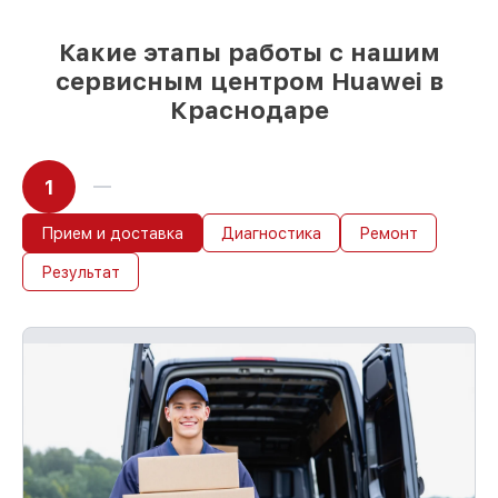
85%
работ в течение пары часов, при
немедленном начале работ
Какие этапы работы с нашим
сервисным центром Huawei в
Краснодаре
1
Прием и доставка
Диагностика
Ремонт
Результат