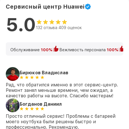
Замена северного моста Matebook D16
Сервисный центр Huawei
от 2750₽
Huawei
5.0
Восстановление данных Matebook D16
от 990₽
Huawei
132 отзыва 409 оценок
Замена SSD Matebook D16 Huawei
от 1045₽
Замена аккумулятора Matebook D16
от 620₽
Обслуживание
100%
Вежливость персонала
100%
К
Huawei
Замена клавиатуры Matebook D16
от 990₽
Huawei
Бирюков Владислав
Замена шим-контроллера Matebook D16
от 3900₽
Huawei
Рад, что обратился именно в этот сервис-центр.
Ремонт занял меньше времени, чем ожидал, а
качество работы на высоте. Спасибо мастерам!
Богданов Даниил
Просто отличный сервис! Проблемы с батареей
моего ноутбука были решены быстро и
профессионально. Рекомендую.