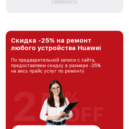
Развернуть
каждого пользователя продукции Huawei, вне
зависимости от сложности поломки. Мы
стремимся к тому, чтобы каждый клиент был
удовлетворен скоростью и качеством
предоставляемых услуг. Наша цель — стать
лучшим сервисным центром Huawei в городе
Краснодаре, постоянно повышая уровень
Скидка -25% на ремонт
доверия и лояльности наших клиентов.
любого устройства Huawei
По предварительной записи с сайта,
предоставляем скидку в размере -25%
на весь прайс услуг по ремонту
25
%
OFF