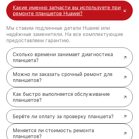
на работы и комплектующие.
Какие именно запчасти вы используете при
Оперативность
— ремонт в минимальные
ремонте планшетов Huawei?
сроки без потери качества.
Диагностика
— профессиональный анализ
Мы ставим подлинные детали Huawei или
неисправностей, в том числе бесплатный при
надёжные заменители. На все комплектующие
согласии на ремонт.
предоставляем гарантию.
Оригинальные запчасти
— используем
только проверенные комплектующие,
соответствующие стандартам бренда.
Сколько времени занимает диагностика
Ваш планшет Huawei снова в
планшета?
работе!
Можно ли заказать срочный ремонт для
Оставьте заявку прямо сейчас, и мы решим
планшетов?
проблему с вашим устройством. Быстрая
диагностика, качественный ремонт и гарантия —
всё это доступно для вас! Наш менеджер
Как быстро выполняется обслуживание
свяжется с вами в течение 5 минут, чтобы
планшетов?
уточнить детали. +7 (861) 299-37-61 и Северная
улица, 496/2
Берёте ли оплату за проверку планшета?
Меняется ли стоимость ремонта
планшетов?