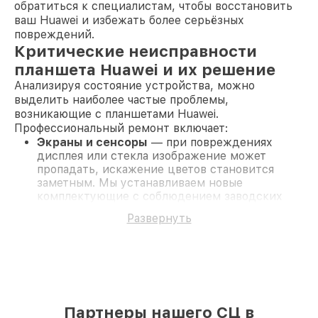
обратиться к специалистам, чтобы восстановить
ваш Huawei и избежать более серьёзных
повреждений.
Критические неисправности
планшета Huawei и их решение
Анализируя состояние устройства, можно
выделить наиболее частые проблемы,
возникающие с планшетами Huawei.
Профессиональный ремонт включает:
Экраны и сенсоры
— при повреждениях
дисплея или стекла изображение может
пропадать, искажение цветов становится
заметным. Мы устанавливаем новые
комплектующие с соблюдением заводских
стандартов.
Развернуть
Разъёмы питания
— если зарядка устройства
невозможна, причиной может быть
неисправный порт. Мы устраняем поломку,
используя оригинальные запасные части.
Камеры
— при размытых или отсутствующих
изображениях камера требует
восстановления. Тестируем модуль, меняем
Партнеры нашего СЦ в
на новый при необходимости.