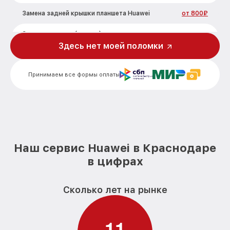
Замена задней крышки планшета Huawei
от 800₽
Замена дисплея (экрана) планшета
от 1200₽
Huawei
Здесь нет моей поломки
Замена корпуса планшета Huawei
от 800₽
Принимаем все формы оплаты
Замена аккумулятора планшета Huawei
от 500₽
Замена платы управления (мат.платы,
от 1200₽
мейн платы) планшета Huawei
Замена Wi-Fi планшета Huawei
от 500₽
Наш сервис Huawei в Краснодаре
Ремонт кнопки планшета Huawei
от 750₽
в цифрах
Сколько лет на рынке
1
1