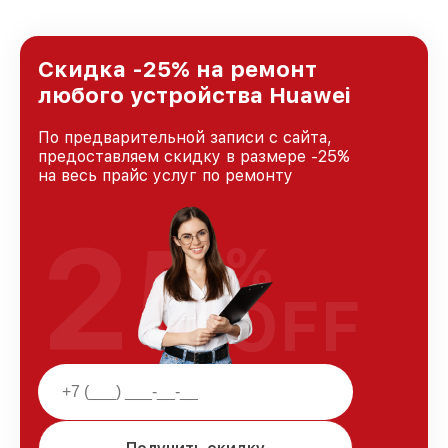
удовлетворен скоростью и качеством
предоставляемых услуг. Наша цель — стать
лучшим сервисным центром Huawei в городе
Краснодаре, постоянно повышая уровень
Скидка -25% на ремонт
доверия и лояльности наших клиентов.
любого устройства Huawei
По предварительной записи с сайта,
предоставляем скидку в размере -25%
на весь прайс услуг по ремонту
25
%
OFF