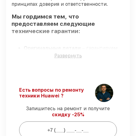
принципах доверия и ответственности.
Мы гордимся тем, что
предоставляем следующие
технические гарантии:
Оригинальные детали
– гарантируем
использование фирменных запчастей для
Развернуть
обслуживания.
Сертифицированные инженеры
–
проверенные специалисты с опытом и
сертификацией.
Соблюдение сроков починки
–
Есть вопросы по ремонту
восстановление смарт-часов GT Runner
техники Huawei ?
выполняется строго в оговоренные
сроки.
Запишитесь на ремонт и получите
Гарантийное обслуживание
– все
скидку -25%
работы по восстановлению проводятся с
официальной гарантией.