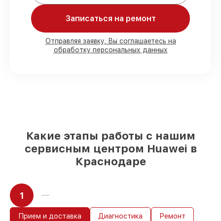
Мы гарантируем:
Записаться на ремонт
80%
работ с возможностью наблюдения
90%
комплектующих для смарт-часов
Отправляя заявку, Вы соглашаетесь на
обработку персональных данных
имеются в наличии или быстро
поставляются
Подбор оригинальных комплектующих
и надежных реплик с возможностью
выбрать
– с учётом всех запросов
85%
работ быстро и без задержек, при
немедленном начале работ
Какие этапы работы с нашим
сервисным центром Huawei в
Краснодаре
1
Прием и доставка
Диагностика
Ремонт