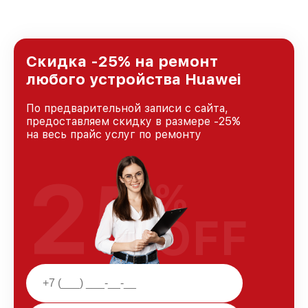
стремимся к тому, чтобы каждый клиент был
удовлетворен скоростью и качеством
предоставляемых услуг. Наша цель — стать
лучшим сервисным центром Huawei в городе
Краснодаре, постоянно повышая уровень
Скидка -25% на ремонт
доверия и лояльности наших клиентов.
любого устройства Huawei
По предварительной записи с сайта,
предоставляем скидку в размере -25%
на весь прайс услуг по ремонту
25
%
OFF