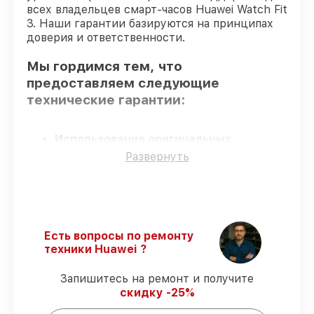
всех владельцев смарт-часов Huawei Watch Fit
3. Наши гарантии базируются на принципах
доверия и ответственности.
Мы гордимся тем, что
предоставляем следующие
технические гарантии:
Использование оригинальных
запчастей
– гарантируем использование
Развернуть
фирменных запчастей для обслуживания.
Опытные мастера
– все работники
проходят обязательное обучение и
ежегодную аттестацию, что
подтверждает их уровень мастерства.
Есть вопросы по ремонту
Точное соблюдение сроков
–
техники Huawei ?
гарантируем завершение работ без
задержек.
Запишитесь на ремонт и получите
Подтвержденная гарантия
–
скидку -25%
обслуживаем смарт-часов всегда со
строгим соблюдением гарантийных