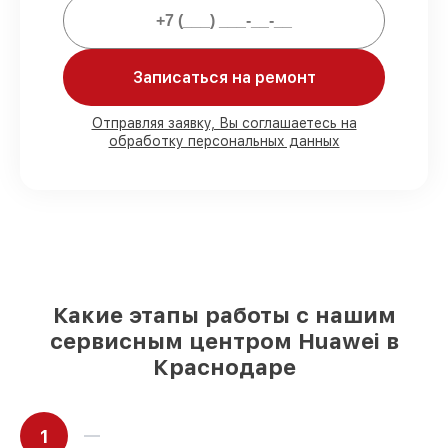
обязательств.
Мы гарантируем:
Записаться на ремонт
80%
работ с возможностью
Отправляя заявку, Вы соглашаетесь на
обработку персональных данных
присутствовать
90%
комплектующих для смарт-часов
имеются в наличии или доступны для
быстрой доставки
Качественные реплики и
оригинальные детали по вашему
выбору
– для любого бюджета
85%
работ за 1–2 часа, при немедленном
начале работ
Какие этапы работы с нашим
сервисным центром Huawei в
Краснодаре
1