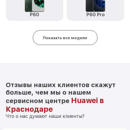
Замена датчика приближения Mate 50
от 590₽
Huawei
P60
P60 Pro
Замена антенны Mate 50 Huawei
от 490₽
Замена вибромотора Mate 50 Huawei
от 490₽
Показать все модели
Замена голосового динамика Mate 50
от 490₽
Huawei
Чистка динамика, микрофонов от пыли
от 1790₽
(с разбором) Mate 50 Huawei
Отзывы наших клиентов скажут
больше, чем мы о нашем
Huawei в
сервисном центре
Краснодаре
Что о нас думают наши клиенты?