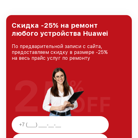
удовлетворен скоростью и качеством
предоставляемых услуг. Наша цель — стать
лучшим сервисным центром Huawei в городе
Краснодаре, постоянно повышая уровень
Скидка -25% на ремонт
доверия и лояльности наших клиентов.
любого устройства Huawei
По предварительной записи с сайта,
предоставляем скидку в размере -25%
на весь прайс услуг по ремонту
25
%
OFF