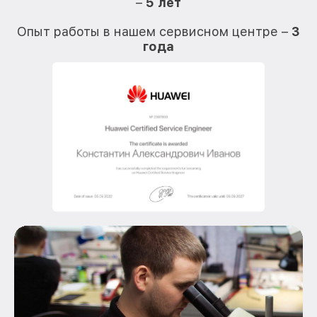
–
5 лет
О
Опыт работы в нашем сервисном центре –
3
года