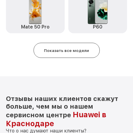
Замена стекла P60 Pro Huawei
от 890₽
Замена датчика приближения P60 Pro
от 590₽
Huawei
Mate 50 Pro
P60
Замена антенны P60 Pro Huawei
от 490₽
Замена вибромотора P60 Pro Huawei
от 490₽
Показать все модели
Замена голосового динамика P60 Pro
от 490₽
Huawei
Чистка динамика, микрофонов от пыли
от 1790₽
(с разбором) P60 Pro Huawei
Отзывы наших клиентов скажут
больше, чем мы о нашем
Huawei в
сервисном центре
Краснодаре
Что о нас думают наши клиенты?