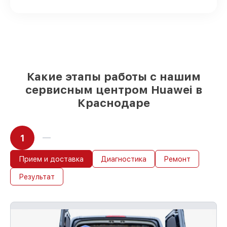
Оригинальные запчасти и
качественные реплики на ваш выбор
–
с учётом всех запросов
85%
работ в течение пары часов, при
условии, что обслуживание началось
сразу
Какие этапы работы с нашим
сервисным центром Huawei в
Краснодаре
1
Прием и доставка
Диагностика
Ремонт
Результат