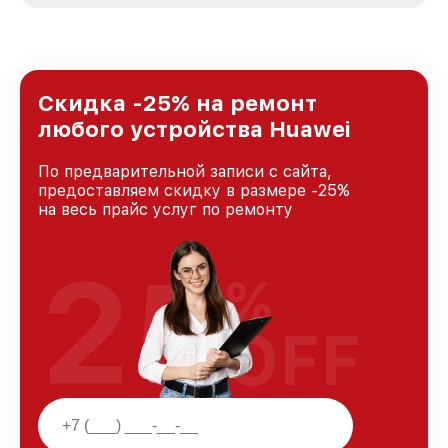
стремимся к тому, чтобы каждый клиент был
удовлетворен скоростью и качеством
предоставляемых услуг. Наша цель — стать
лучшим сервисным центром Huawei в городе
Краснодаре, постоянно повышая уровень
Скидка -25% на ремонт
доверия и лояльности наших клиентов.
любого устройства Huawei
По предварительной записи с сайта,
предоставляем скидку в размере -25%
на весь прайс услуг по ремонту
25
%
OFF